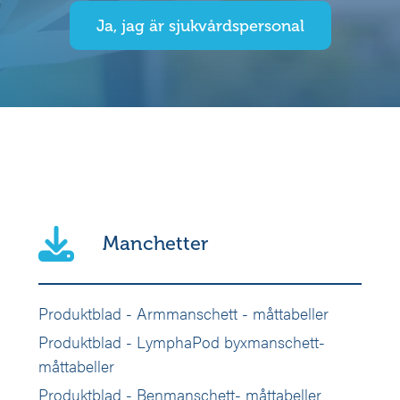
Ja, jag är sjukvårdspersonal
Manchetter
Produktblad - Armmanschett - måttabeller
Produktblad - LymphaPod byxmanschett-
måttabeller
Produktblad - Benmanschett- måttabeller