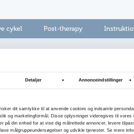
e cykel
Post-therapy
Instrukti
 området för fortsatt
ssion.
m. Detta läge tömmer
Detaljer
Annonceindstillinger
ler områden i
ximala områdena och
obiliseras under den
sker dit samtykke til at anvende cookies og indsamle personda
 minuter.
istik og marketingformål. Disse oplysninger videregives til vore
er på din enhed for at vise dig målrettede annoncer, levere tilpas
ssage upptill av
 lave målgruppeundersøgelser og udvikle tjenester. Se mere inf