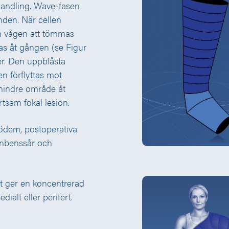
ehandling. Wave-fasen
nden. När cellen
om vågen att tömmas
ras åt gången (se Figur
r. Den uppblåsta
en förflyttas mot
mindre område åt
tsam fokal lesion.
 ödem, postoperativa
enbenssår och
t ger en koncentrerad
ialt eller perifert.