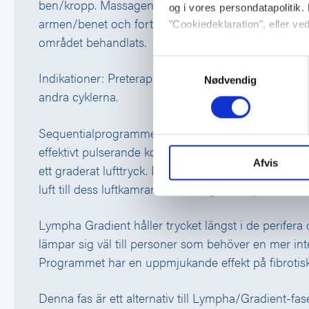
ben/kropp. Massagen fortsätter sedan från en lägr
og i vores persondatapolitik. 
armen/benet och fortsätter proximalt. Detta mönster 
"Cookiedeklaration", eller ved
området behandlats.
Hvis du tillader det, vil vi og
Samtykkevalg
Indikationer: Preterapi rekommenderas till lymföde
Indsamle præcise oplysni
Nødvendig
Identificere din enhed ba
andra cyklerna.
Dine valg anvendes på hele w
Sequentialprogrammet är ett huvudprogram som ger
Vi bruger cookies til at tilpas
effektivt pulserande kompressionstryck, där varje l
vores trafik. Vi deler også 
Afvis
ett graderat lufttryck. Luftkamrarna fylls i sekvenser
annonceringspartnere og anal
luft till dess luftkamrarna samtidigt töms på luft.
dem, eller som de har indsaml
Lympha Gradient håller trycket längst i de perifera
lämpar sig väl till personer som behöver en mer int
Programmet har en uppmjukande effekt på fibrotis
Denna fas är ett alternativ till Lympha/Gradient-f