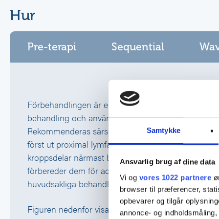
Hur
Pre-terapi
Sequential
Wav
Förbehandlingen är en ”primecykel” som förbereder
behandling och används aldrig som ensam kompre
Rekommenderas särskilt för personer med lymföde
Samtykke
först ut proximal lymfa, dvs.områden på kroppen el
kroppsdelar närmast bålen. Detta ”primar” de pro
Ansvarlig brug af dine data
förbereder dem för acceptans av lymfvätska som m
Vi og
vores 1022 partnere
øn
huvudsakliga behandlingscykeln. Varaktighet 7 – 15
browser til præferencer, stat
opbevarer og tilgår oplysning
Figuren nedenfor visar hur cykeln startar genom ma
annonce- og indholdsmåling,