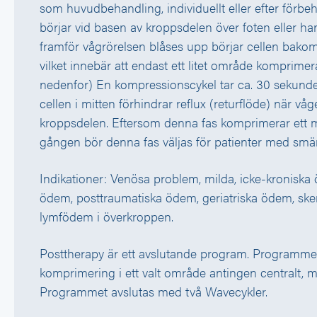
som huvudbehandling, individuellt eller efter förb
börjar vid basen av kroppsdelen över foten eller ha
framför vågrörelsen blåses upp börjar cellen bak
vilket innebär att endast ett litet område komprime
nedenfor) En kompressionscykel tar ca. 30 sekunde
cellen i mitten förhindrar reflux (returflöde) när våg
kroppsdelen. Eftersom denna fas komprimerar ett 
gången bör denna fas väljas för patienter med smär
Indikationer: Venösa problem, milda, icke-kroniska
ödem, posttraumatiska ödem, geriatriska ödem, sk
lymfödem i överkroppen.
Posttherapy är ett avslutande program. Programme
komprimering i ett valt område antingen centralt, med
Programmet avslutas med två Wavecykler.