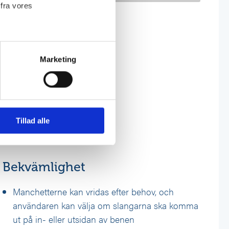
 fra vores
Marketing
)
 medier og til at analysere
nden for sociale medier,
Tillad alle
e oplysninger, du har givet
Bekvämlighet
Manchetterne
kan vridas efter behov, och
användaren kan välja om slangarna ska komma
ut på in- eller utsidan av benen