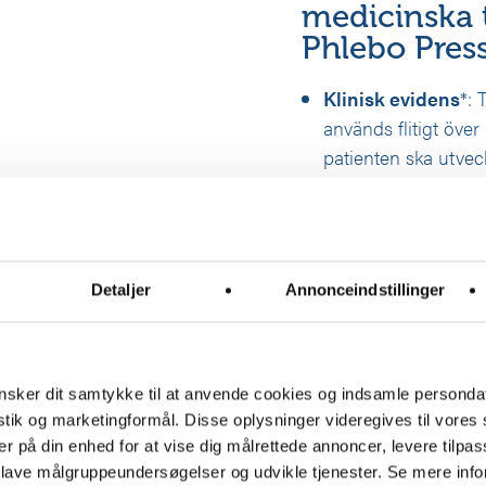
medicinska t
Phlebo Pre
Klinisk evidens
*: 
används flitigt över 
patienten ska utvec
Enkelhet
: Teknike
gångaktivitet och ö
Användarvänlig
: 
Detaljer
Annonceindstillinger
driftmiljön – den är
*Internationell angiolo
Förebyggande och han
sker dit samtykke til at anvende cookies og indsamle personda
konsensusförklaring. Ri
istik og marketingformål. Disse oplysninger videregives til vore
er på din enhed for at vise dig målrettede annoncer, levere tilpas
 lave målgruppeundersøgelser og udvikle tjenester. Se mere inf