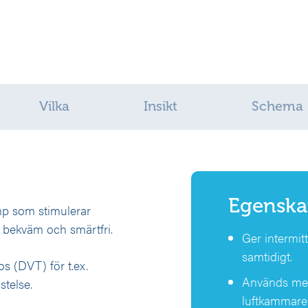
Vilka
Insikt
Schema
Egenska
p som stimulerar
 bekväm och smärtfri.
Ger intermit
samtidigt.
s (DVT) för t.ex.
Används me
stelse.
luftkammare