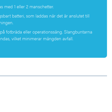
 med 1 eller 2 manschetter.
bart batteri, som laddas när det är anslutet till
ningen.
på fotbräda eller operationssäng. Slangbuntarna
ndas, vilket minimerar mängden avfall.