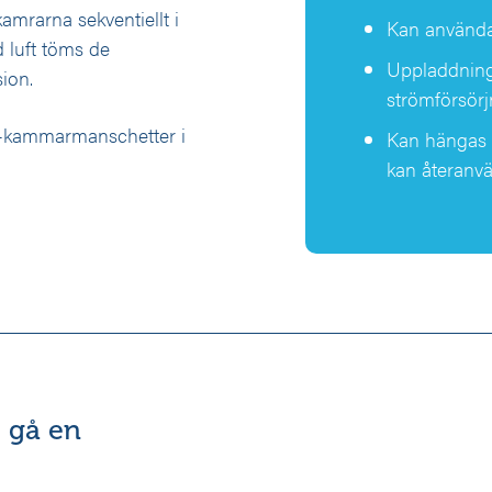
mrarna sekventiellt i
Kan användas
d luft töms de
Uppladdnings
sion.
strömförsörj
4-kammarmanschetter i
Kan hängas 
kan återanvä
 gå en