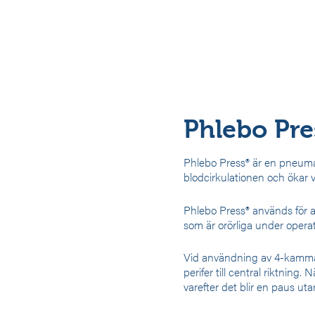
essionspumpe
>
Phlebo Press® DVT
Phlebo Pr
Phlebo Press® är en pneum
blodcirkulationen och ökar 
Phlebo Press® används för a
som är orörliga under operati
Vid användning av 4-kammarm
perifer till central riktning
varefter det blir en paus ut