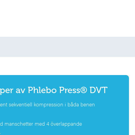
per av
Phlebo Press® DVT
tent sekventiell kompression i båda benen
d manschetter med 4 överlappande
.