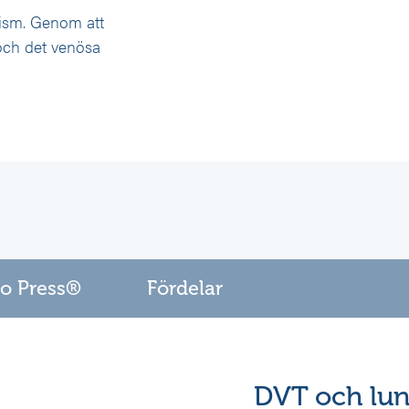
ism. Genom att
 och det venösa
o Press®
Fördelar
DVT och lun