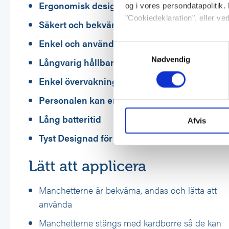
Ergonomisk design
og i vores persondatapolitik. 
"Cookiedeklaration", eller ved
Säkert och bekvämt för patienten
Enkel och användarvänlig manövrering med
Hvis du tillader det, vil vi og
Samtykkevalg
Indsamle præcise oplysni
Nødvendig
Långvarig hållbarhet och enkel hygien
Identificere din enhed ba
Enkel övervakning
Dine valg anvendes på hele w
Personalen kan enkelt se sidoljusen utan att 
Vi bruger cookies til at tilpas
Lång batteritid
vores trafik. Vi deler også 
Afvis
annonceringspartnere og anal
Tyst Designad för operations- och sjukhusmil
dem, eller som de har indsaml
Lätt att applicera
Manchetterne är bekväma, andas och lätta att
använda
Manchetterne stängs med kardborre så de kan