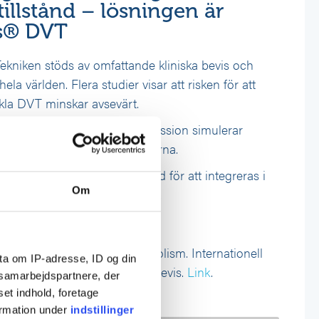
illstånd – lösningen är
ss® DVT
Tekniken stöds av omfattande kliniska bevis och
hela världen. Flera studier visar att risken för att
kla DVT minskar avsevärt.
n är enkel; Pneumatisk kompression simulerar
kar blodflödet i de djupa venerna.
Phlebo Press® DVT är designad för att integreras i
Om
 intuitiv och enkel att använda.
gi 2024 februari;43(1):1-222
tering av venös tromboembolism. Internationell
ta om IP-adresse, ID og din
ktlinjer enligt vetenskapliga bevis.
Link
.
s samarbejdspartnere, der
set indhold, foretage
ormation under
indstillinger