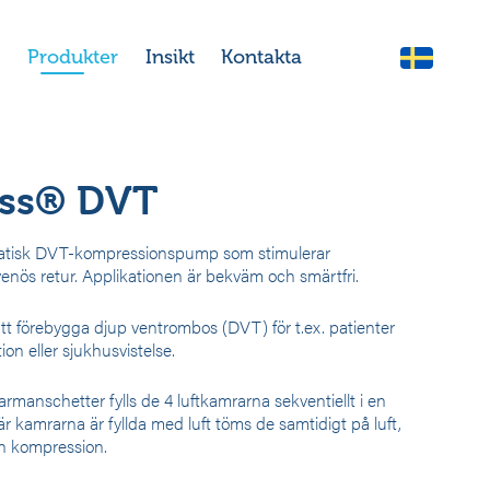
Produkter
Insikt
Kontakta
ess® DVT
atisk DVT-kompressionspump som stimulerar
venös retur. Applikationen är bekväm och smärtfri.
tt förebygga djup ventrombos (DVT) för t.ex. patienter
on eller sjukhusvistelse.
anschetter fylls de 4 luftkamrarna sekventiellt i en
. När kamrarna är fyllda med luft töms de samtidigt på luft,
an kompression.