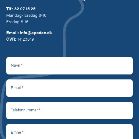
Tlf.:
32 97 15 25
Mandag-Torsdag 8-16
Fredag 8-15
Email:
info@apodan.dk
CVR:
14123849
*
Navn
*
Email
*
Telefonnummer
*
Emne