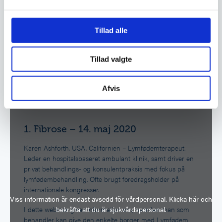
Vi bruger cookies til at tilpasse vores indhold og
Tillad alle
annoncer, til at vise dig funktioner til sociale medier og til
at analysere vores trafik. Vi deler også oplysninger om
Tillad valgte
din brug af vores hjemmeside med vores partnere inden
for sociale medier, annonceringspartnere og
analysepartnere. Vores partnere kan kombinere disse
Afvis
data med andre oplysninger, du har givet dem, eller som
de har indsamlet fra din brug af deres tjenester.
1. Fibrose – 14. maj 2020
Karen Ashforth, USA, Californien – Lymfødemterapeut.
Leder en hospitalsbaseret ambulant klinik, samt driver en
privat behandlings- og konsulentpraksis med fokus på
lymfødembehandling. Ofte brugt foredragsholder på
internationale kongresser.
Viss information är endast avsedd för vårdpersonal. Klicka här och
bekräfta att du är sjukvårdspersonal.
I dette webinar gives information om, hvordan man som
behandler kan give den enkelte borger med Lymfødem