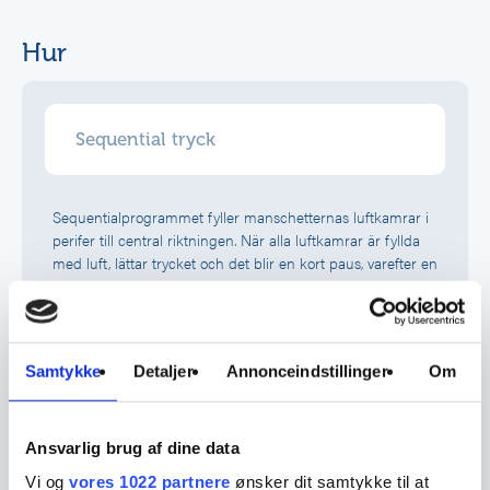
Hur
Sequential tryck
Sequentialprogrammet fyller manschetternas luftkamrar i
perifer till central riktningen. När alla luftkamrar är fyllda
med luft, lättar trycket och det blir en kort paus, varefter en
ny inflationsperiod startar.
Detta program håller trycket längst tid i de perifera
luftkamrarna. Därför är den lämplig för personer som
Samtykke
Detaljer
Annonceindstillinger
Om
behöver kompression under längre tid i de perifera
delarna av kroppen, samt en kompression som är mer
intensiv i hela manschetten.
Ansvarlig brug af dine data
Lympha Press® Mini Press används av personer som bara
Vi og
vores 1022 partnere
ønsker dit samtykke til at
behöver ett kompressionsprogram med lika tryck i