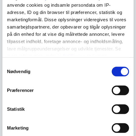
anvende cookies og indsamle persondata om IP-
manschetternas samtliga kamrar.
adresse, ID og din browser til præferencer, statistik og
marketingformål. Disse oplysninger videregives til vores
samarbejdspartnere, der opbevarer og tilgår oplysninger
på din enhed for at vise dig målrettede annoncer, levere
tilpasset indhold, foretage annonce- og indholdsmåling,
lave målgruppeundersøgelser og udvikle tjenester. Se
mere information under
indstillinger
og i vores
persondatapolitik. Du kan altid trække dit samtykke
Samtykkevalg
tilbage eller ændre indstillinger fra vores
Nødvendig
"Cookiedeklaration", eller ved at trykke på "Privacy
trigger" ikonet.
Præferencer
Instruktionsvideoer
Hvis du tillader det, vil vi også gerne:
Indsamle præcise oplysninger om din placering, der
Statistik
kan være nøjagtig inden for få meter
Identificere din enhed baseret på en scanning af
Lymfödem
Marketing
dens unikke karakteristika (fingerprinting)
Dine valg anvendes på hele websitet.