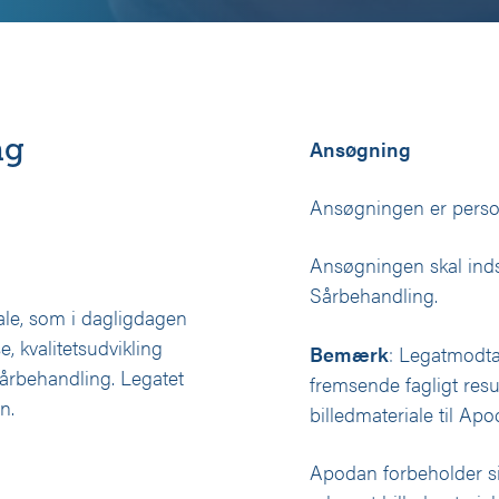
ng
Ansøgning
Ansøgningen er perso
Ansøgningen skal inds
Sårbehandling.
le, som i dagligdagen
, kvalitetsudvikling
Bemærk
: Legatmodtag
sårbehandling. Legatet
fremsende fagligt resu
n.
billedmateriale til Apo
Apodan forbeholder sig