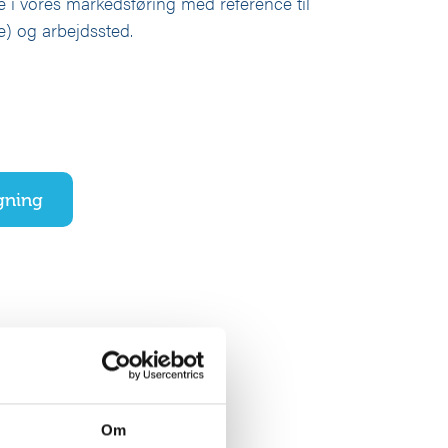
le i vores markedsføring med reference til
) og arbejdssted.
gning
Om