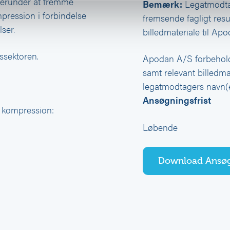
Herunder at fremme
Bemærk:
Legatmodtage
pression i forbindelse
fremsende fagligt resu
ser.
billedmateriale til Ap
ssektoren.
Apodan A/S forbeholder
samt relevant billedma
legatmodtagers navn(e
Ansøgningsfrist
sk kompression:
Løbende
Download Ansø