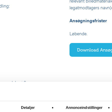
relevant billedmateria
dling:
legatmodtagers navn(e
Ansøgningsfrister
Løbende.
Download Ansø
n, opdeles i flere
fremt der ikke findes
Detaljer
Annonceindstillinger