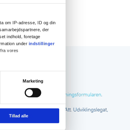
ta om IP-adresse, ID og din
s samarbejdspartnere, der
set indhold, foretage
ormation under
indstillinger
 fra vores
Marketing
)
nlig – Anvend venligst
ansøgningsformularen
.
 medier og til at analysere
endes til:
info@apodan.dk
– Att. Udviklingslegat,
nden for sociale medier,
Tillad alle
n.
e oplysninger, du har givet