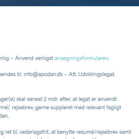
nlig – Anvend venligst
ansøgningsformularen
.
endes til: info@apodan.dk – Att. Udviklingslegat,
er(e) skal senest 2 mdr. efter, at legat er anvendt
mé/ rejsebrev, gerne suppleret med relevant fagligt
dan.
 ret til, vederlagsfrit, at benytte resumé/rejsebrev samt