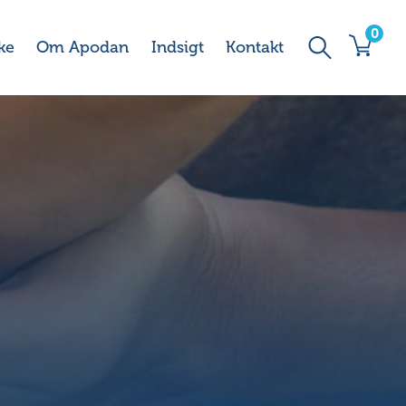
0
ke
Om Apodan
Indsigt
Kontakt