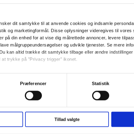
SKAT.
sker dit samtykke til at anvende cookies og indsamle personda
istik og marketingformål. Disse oplysninger videregives til vore
er på din enhed for at vise dig målrettede annoncer, levere tilpas
 lave målgruppeundersøgelser og udvikle tjenester. Se mere inf
Du kan altid trække dit samtykke tilbage eller ændre indstillinger
 at trykke på "Privacy trigger" ikonet.
så gerne:
ompression
Ansøgning
nger om din placering, der kan være nøjagtig inden for få meter
Præferencer
Statistik
seret på en scanning af dens unikke karakteristika (fingerprinting
Ansøgningen er perso
ebsitet.
se vores indhold og annoncer, til at vise dig funktioner til sociale
Ansøgningen skal inds
oplysninger om din brug af vores hjemmeside med vores partnere i
Tillad valgte
Dynamisk kompressio
ysepartnere. Vores partnere kan kombinere disse data med andr
le, som i dagligdagen
et fra din brug af deres tjenester.