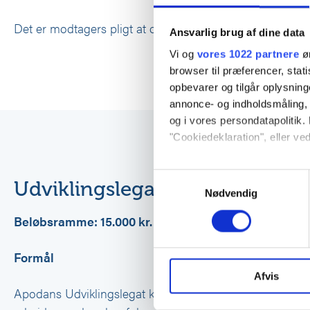
Det er modtagers pligt at opgive legatets pålydende til 
Ansvarlig brug af dine data
Vi og
vores 1022 partnere
øn
browser til præferencer, stat
opbevarer og tilgår oplysning
annonce- og indholdsmåling,
og i vores persondatapolitik. 
"Cookiedeklaration", eller ved
Hvis du tillader det, vil vi og
Samtykkevalg
Udviklingslegat – Dynamisk K
Indsamle præcise oplysni
Nødvendig
Identificere din enhed ba
Beløbsramme: 15.000 kr.
Dine valg anvendes på hele w
Formål
Vi bruger cookies til at tilpas
vores trafik. Vi deler også 
Afvis
annonceringspartnere og anal
Apodans Udviklingslegat kan søges af sundhedspersona
dem, eller som de har indsaml