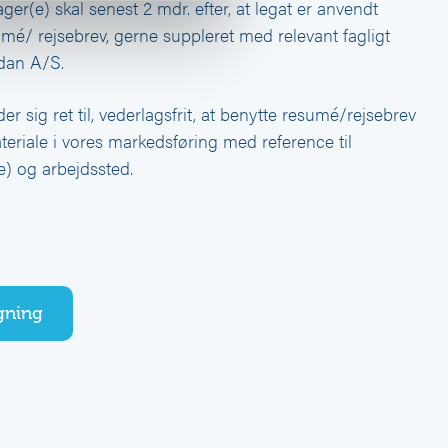
r(e) skal senest 2 mdr. efter, at legat er anvendt
mé/ rejsebrev, gerne suppleret med relevant fagligt
odan A/S.
 sig ret til, vederlagsfrit, at benytte resumé/rejsebrev
teriale i vores markedsføring med reference til
) og arbejdssted.
gning