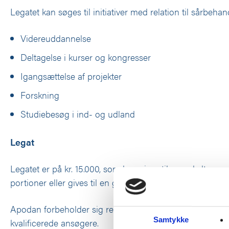
Legatet kan søges til initiativer med relation til sårbehan
Videreuddannelse
Deltagelse i kurser og kongresser
Igangsættelse af projekter
Forskning
Studiebesøg i ind- og udland
Legat
Legatet er på kr. 15.000, som kan gives til en enkelt perso
portioner eller gives til en gruppe af personer.
Apodan forbeholder sig retten til ikke at uddele legat, så
Samtykke
kvalificerede ansøgere.