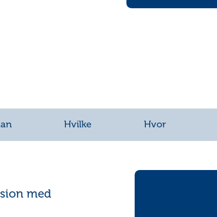
dan
Hvilke
Hvor
ssion med