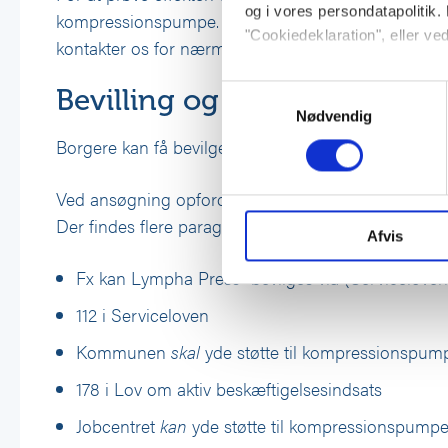
og i vores persondatapolitik. 
kompressionspumpe. Apodan fremsender varerne, retu
"Cookiedeklaration", eller ved
kontakter os for nærmere vejledning, og vi kan lig
Hvis du tillader det, vil vi og
Bevilling og tilskud
Samtykkevalg
Indsamle præcise oplysni
Nødvendig
Identificere din enhed ba
Borgere kan få bevilget Lympha Press® ved at an
Dine valg anvendes på hele w
Ved ansøgning opfordres kommunen til at undersøge
Vi bruger cookies til at tilpas
Der findes flere paragrafer, som Lympha Press® ka
vores trafik. Vi deler også 
Afvis
annonceringspartnere og anal
Fx kan Lympha Press® bevilges via (Servicelovens 
dem, eller som de har indsaml
112 i Serviceloven
Kommunen
skal
yde støtte til kompressionspumpe
178 i Lov om aktiv beskæftigelsesindsats
Jobcentret
kan
yde støtte til kompressionspumper,