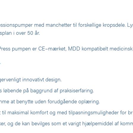
sionspumper med manchetter til forskellige kropsdele. L
lan i over 50 år.
 Press pumpen er CE–mærket, MDD kompatibelt medicinsk 
r
gervenligt innovativt design.
s løbende på baggrund af praksiserfaring.
e at benytte uden forudgående oplæring.
et til maksimal komfort og med tilpasningsmuligheder for b
ker, og de kan bevilges som et varigt hjælpemiddel af kom