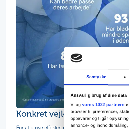
Samtykke
Ansvarlig brug af dine data
Vi og
vores 1022 partnere
øn
Konkret vejledning og 14 da
browser til præferencer, stat
opbevarer og tilgår oplysning
annonce- og indholdsmåling,
For at prøve effekten er der mulighed for gratis afp