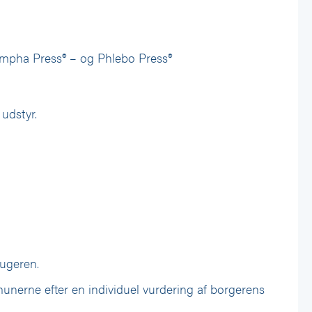
ympha Press® – og Phlebo Press®
udstyr.
rugeren.
munerne efter en individuel vurdering af borgerens