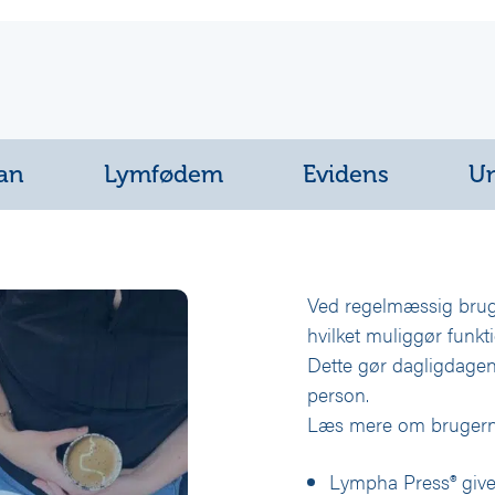
an
Lymfødem
Evidens
Un
Ved regelmæssig brug
hvilket muliggør funkt
Dette gør dagligdagen 
person.
Læs mere om bruger
Lympha Press® give