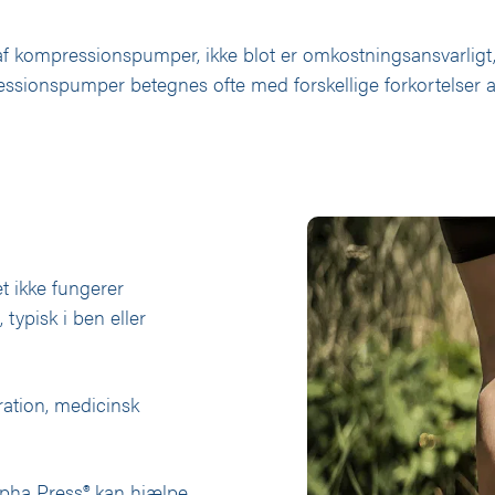
g af kompressionspumper, ikke blot er omkostningsansvarli
essionspumper betegnes ofte med forskellige forkortelser a
t ikke fungerer
 typisk i ben eller
ration, medicinsk
ha Press® kan hjælpe