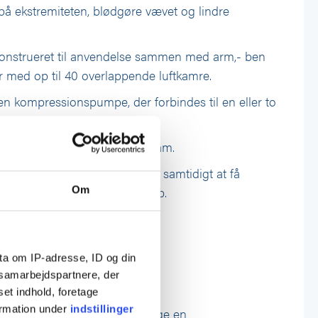
å ekstremiteten, blødgøre vævet og lindre
onstrueret til anvendelse sammen med arm,- ben
 med op til 40 overlappende luftkamre.
en kompressionspumpe, der forbindes til en eller to
 tid, tryk, og eventuelt program.
bbeltkontakt, så det er muligt samtidigt at få
e ben eller arme, og evt. krop.
Om
tion
ta om IP-adresse, ID og din
s samarbejdspartnere, der
set indhold, foretage
ormation under
indstillinger
at borgeren er egnet til at bruge en