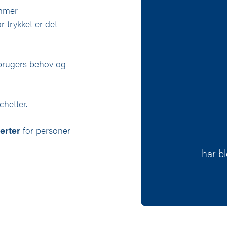
mmer
trykket er det
 brugers behov og
hetter.
erter
for personer
har b