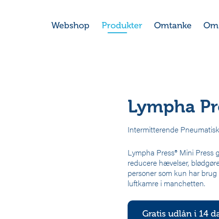
Webshop
Produkter
Omtanke
Om
er kompressionspumper
>
Lympha Press® Mini Press
Lympha Pr
Intermitterende Pneumatis
Lympha Press® Mini Press g
reducere hævelser, blødgø
personer som kun har brug 
luftkamre i manchetten.
Gratis udlån i 14 