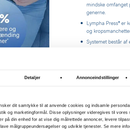
mindske omfanget p
generne.
Lympha Press® er k
og kropsmanchetter
Systemet består af 
manchetter.
På pumpen indstilles
Der er indbygget do
kompression af begg
Detaljer
Annonceindstillinger
Garanti & repara
sker dit samtykke til at anvende cookies og indsamle personda
ges afprøvning
istik og marketingformål. Disse oplysninger videregives til vore
er på din enhed for at vise dig målrettede annoncer, levere tilpas
 lave målgruppeundersøgelser og udvikle tjenester. Se mere inf
røvning i 14 dage, hvis en sundhedsfaglig person vurderer, 