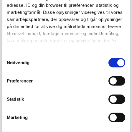
adresse, ID og din browser til præferencer, statistik og
marketingformål. Disse oplysninger videregives til vores
Bagbath® Glove
samarbejdspartnere, der opbevarer og tilgår oplysninger
på din enhed for at vise dig målrettede annoncer, levere
tilpasset indhold, foretage annonce- og indholdsmåling,
lave målgruppeundersøgelser og udvikle tjenester. Se
mere information under
indstillinger
og i vores
persondatapolitik. Du kan altid trække dit samtykke
Samtykkevalg
tilbage eller ændre indstillinger fra vores
Nødvendig
"Cookiedeklaration", eller ved at trykke på "Privacy
trigger" ikonet.
Præferencer
Hvis du tillader det, vil vi også gerne:
Indsamle præcise oplysninger om din placering, der
Statistik
kan være nøjagtig inden for få meter
Identificere din enhed baseret på en scanning af
Marketing
dens unikke karakteristika (fingerprinting)
Dine valg anvendes på hele websitet.