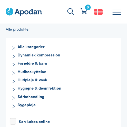
0
Forside
>
Produkter
>
Hudpleje & vask
>
Sengebad
Alle produkter
Alle kategorier
Dynamisk kompression
Forældre & barn
Hudbeskyttelse
Hudpleje & vask
Hygiejne & desinfektion
Sårbehandling
Sygepleje
Kan købes online