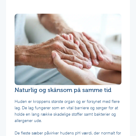
Naturlig og skånsom på samme tid
Huden er kroppens største organ og er forsynet med flere
lag. De lag fungerer som en vital barriere og sørger for at
holde en lang række skadelige stoffer samt bakterier og
allergener ude.
De fleste sæber påvirker hudens pH værdi, der normalt for