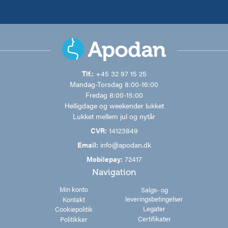
Tlf.:
+45 32 97 15 25
Mandag-Torsdag 8:00-16:00
Fredag 8:00-15:00
Helligdage og weekender lukket
Lukket mellem jul og nytår
CVR:
14123849
Email:
info@apodan.dk
Mobilepay:
72417
Navigation
Min konto
Salgs- og
leveringsbetingelser
Kontakt
Legater
Cookiepolitik
Certifikater
Politikker