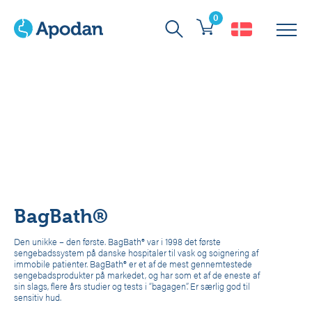
0
Forside
>
Produkter
>
Hudpleje & vask
>
Sengebad
>
BagBath®
BagBath®
Den unikke – den første. BagBath® var i 1998 det første
sengebadssystem på danske hospitaler til vask og soignering af
immobile patienter. BagBath® er et af de mest gennemtestede
sengebadsprodukter på markedet, og har som et af de eneste af
sin slags, flere års studier og tests i “bagagen”. Er særlig god til
sensitiv hud.