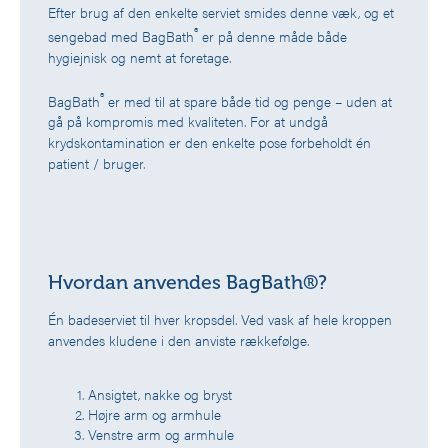
Efter brug af den enkelte serviet smides denne væk, og et
®
sengebad med BagBath
er på denne måde både
hygiejnisk og nemt at foretage.
®
BagBath
er med til at spare både tid og penge – uden at
gå på kompromis med kvaliteten. For at undgå
krydskontamination er den enkelte pose forbeholdt én
patient / bruger.
Hvordan anvendes BagBath®?
Én badeserviet til hver kropsdel. Ved vask af hele kroppen
anvendes kludene i den anviste rækkefølge.
Ansigtet, nakke og bryst
Højre arm og armhule
Venstre arm og armhule