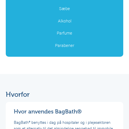
Sæbe
Alkohol
Parfume
Parabener
Hvorfor
Hvor anvendes BagBath®
BagBath® benyttes i dag på hospitaler og i plejesektoren
som et alternativ til det almindelige sengebad til immobile