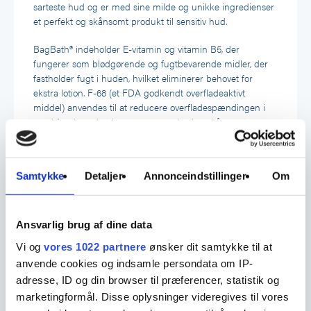
sarteste hud og er med sine milde og unikke ingredienser
et perfekt og skånsomt produkt til sensitiv hud.
BagBath® indeholder E-vitamin og vitamin B5, der
fungerer som blødgørende og fugtbevarende midler, der
fastholder fugt i huden, hvilket eliminerer behovet for
ekstra lotion. F-68 (et FDA godkendt overfladeaktivt
middel) anvendes til at reducere overfladespændingen i
vand for derved at kunne oprense huden skånsomt.
F-68 er et kendt hud- og sårrensemiddel.
Samtykke
Detaljer
Annonceindstillinger
Om
Bagbath® er dermatologisk testet ved et institut i Brasilien
(testrapport kan rekvireres).
Indhold
Ansvarlig brug af dine data
Vi og
vores 1022 partnere
ønsker dit samtykke til at
Rent non ionisk vand – Mildt og rent
anvende cookies og indsamle persondata om IP-
Overfladeaktivt stof (F-68) – FDA godkendt hud- og
adresse, ID og din browser til præferencer, statistik og
sårrensesmiddel
marketingformål. Disse oplysninger videregives til vores
Vitamin B5 (Dexpanthenol) – Fugtighedsgiver,