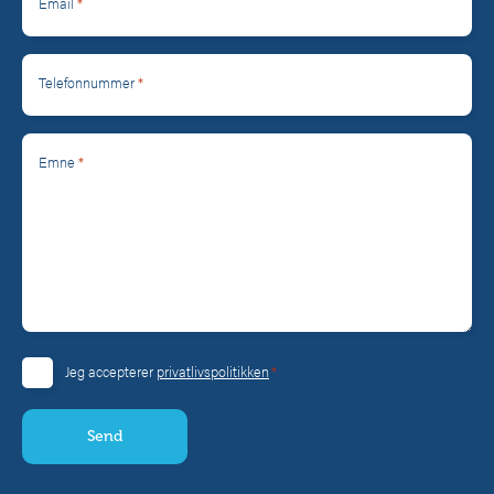
*
Email
*
Telefonnummer
*
Emne
*
Jeg accepterer
privatlivspolitikken
Consent
*