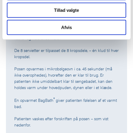
at analysere vores trafik. Vi deler også oplysninger om
Hvordan
Tillad valgte
din brug af vores hjemmeside med vores partnere inden
for sociale medier, annonceringspartnere og
analysepartnere. Vores partnere kan kombinere disse
®
BagBath
systemet består af en genlukkelig pose med 8
Afvis
tykke kvalitets-vaskeservietter, der indeholder hudvenlige
data med andre oplysninger, du har givet dem, eller som
vaske- og hudrensemidler.
de har indsamlet fra din brug af deres tjenester.
De 8 servietter er tilpasset de 8 kropsdele, – én klud til hver
kropsdel.
Posen opvarmes i mikrobølgeovn i ca. 45 sekunder (må
ikke overophedes), hvorefter den er klar til brug. Er
patienten ikke umiddelbart klar til sengebadet, kan den
holdes varm under hovedpuden, dynen eller i et klæde.
®
En opvarmet BagBath
giver patienten følelsen af et varmt
bad.
Patienten vaskes efter forskriften på posen – som vist
nedenfor.