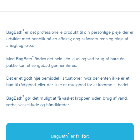
®
BagBath
er det professionelle produkt til din personlige pleje, der er
udviklet med henblik på en effektiv, dog skånsom rens og pleje af
ansigt og krop.
®
Med BagBath
findes det hele i én klud, og ved brug af bare én
pakke kan et sengebad gennemføres.
Det er et godt hjælpemiddel i situationer, hvor der enten ikke er et
bad til rådighed, eller der ikke er mulighed for at komme til badet.
®
BagBath
gør det muligt at få vasket kroppen uden brug af vand,
sæbe, vaskeklude og håndklæder.
®
BagBath
er
fri for
: