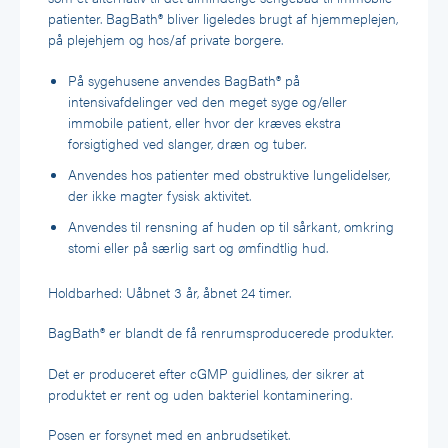
patienter. BagBath® bliver ligeledes brugt af hjemmeplejen,
på plejehjem og hos/af private borgere.
På sygehusene anvendes BagBath® på
intensivafdelinger ved den meget syge og/eller
immobile patient, eller hvor der kræves ekstra
forsigtighed ved slanger, dræn og tuber.
Anvendes hos patienter med obstruktive lungelidelser,
der ikke magter fysisk aktivitet.
Anvendes til rensning af huden op til sårkant, omkring
stomi eller på særlig sart og ømfindtlig hud.
Holdbarhed: Uåbnet 3 år, åbnet 24 timer.
BagBath® er blandt de få renrumsproducerede produkter.
Det er produceret efter cGMP guidlines, der sikrer at
produktet er rent og uden bakteriel kontaminering.
Posen er forsynet med en anbrudsetiket.