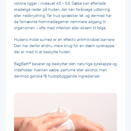
voksne ligger i niveauet 4.5 – 5.5. Sæbe kan efterlade
skadelige rester på huden, der kan forårsage udtørring
eller nedbrydning. Tør hud sprækker let, og dermed har
de førnævnte fremmedlegemer nemmere adgang til
organismen – ofte med infektion eller eksem til følge.
Hudens milde surhed er en effektiv antimikrobiel barriere.
Den har derfor endnu mere brug for en stærk syrekappe,
der er med til at beskytte huden.
BagBath® bevarer og beskytter den naturlige syrekappe og
indeholder hverken sæbe, parfume eller alkohol, men
derimod ganske få hudopbyggende ingredienser