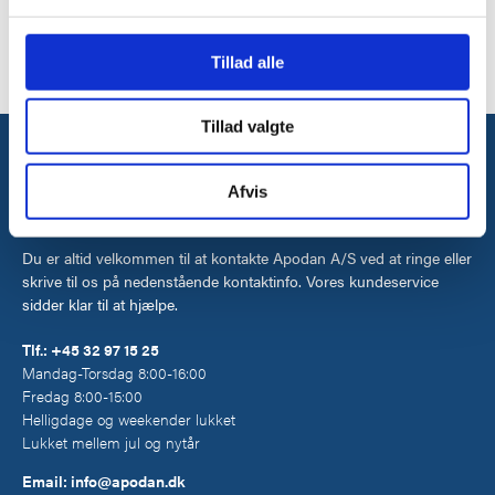
Vi bruger cookies til at tilpasse vores indhold og
Tillad alle
annoncer, til at vise dig funktioner til sociale medier og til
at analysere vores trafik. Vi deler også oplysninger om
Tillad valgte
din brug af vores hjemmeside med vores partnere inden
for sociale medier, annonceringspartnere og
analysepartnere. Vores partnere kan kombinere disse
Har du spørgsmål?
Afvis
data med andre oplysninger, du har givet dem, eller som
Kontakt os allerede i dag
de har indsamlet fra din brug af deres tjenester.
Du er altid velkommen til at kontakte Apodan A/S ved at ringe eller
skrive til os på nedenstående kontaktinfo. Vores kundeservice
sidder klar til at hjælpe.
Tlf.:
+45 32 97 15 25
Mandag-Torsdag 8:00-16:00
Fredag 8:00-15:00
Helligdage og weekender lukket
Lukket mellem jul og nytår
Email:
info@apodan.dk