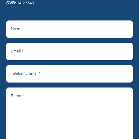
CVR:
14123849
*
Navn
*
Email
*
Telefonnummer
*
Emne