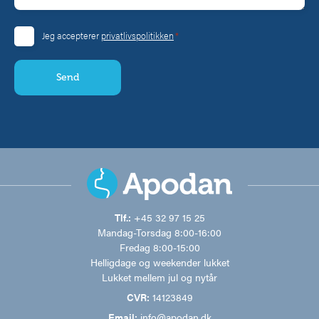
*
Jeg accepterer
privatlivspolitikken
Consent
*
Tlf.:
+45 32 97 15 25
Mandag-Torsdag 8:00-16:00
Fredag 8:00-15:00
Helligdage og weekender lukket
Lukket mellem jul og nytår
CVR:
14123849
Email:
info@apodan.dk