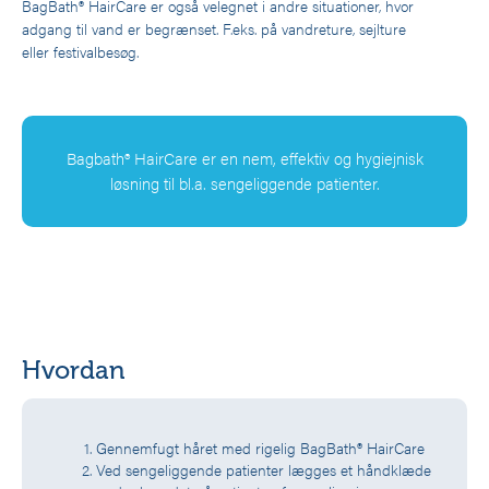
BagBath® HairCare er også velegnet i andre situationer, hvor
adgang til vand er begrænset. F.eks. på vandreture, sejlture
eller festivalbesøg.
Bagbath® HairCare er en nem, effektiv og hygiejnisk
løsning til bl.a. sengeliggende patienter.
Hvordan
Gennemfugt håret med rigelig BagBath® HairCare
Ved sengeliggende patienter lægges et håndklæde