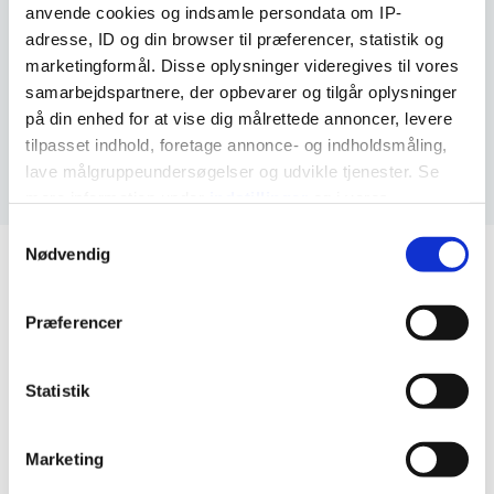
anvende cookies og indsamle persondata om IP-
Indsigt
adresse, ID og din browser til præferencer, statistik og
marketingformål. Disse oplysninger videregives til vores
samarbejdspartnere, der opbevarer og tilgår oplysninger
Downloads
på din enhed for at vise dig målrettede annoncer, levere
tilpasset indhold, foretage annonce- og indholdsmåling,
lave målgruppeundersøgelser og udvikle tjenester. Se
mere information under
indstillinger
og i vores
persondatapolitik. Du kan altid trække dit samtykke
Samtykkevalg
tilbage eller ændre indstillinger fra vores
Nødvendig
"Cookiedeklaration", eller ved at trykke på "Privacy
Skema
trigger" ikonet.
Præferencer
BagBath® HairCare:
Hvis du tillader det, vil vi også gerne:
Indsamle præcise oplysninger om din placering, der
Statistik
Vare
Indhold pr.
Antal pr.
Beskrivelse
kan være nøjagtig inden for få meter
nr.
flaske
karton
Identificere din enhed baseret på en scanning af
Marketing
dens unikke karakteristika (fingerprinting)
BagBath®
021012
100 mL
28
Dine valg anvendes på hele websitet.
HairCare