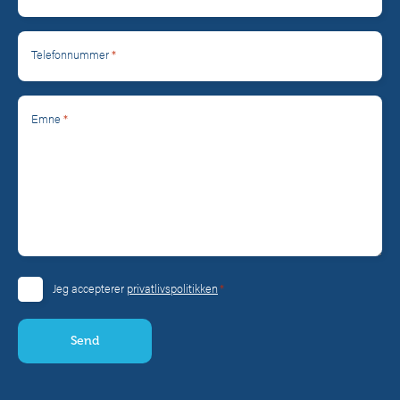
*
Telefonnummer
*
Emne
*
Jeg accepterer
privatlivspolitikken
Consent
*