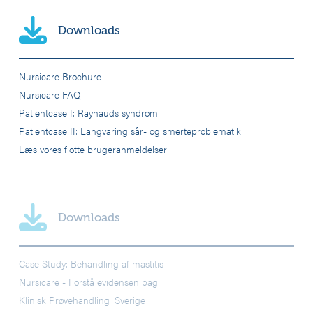
Downloads
Nursicare Brochure
Nursicare FAQ
Patientcase I: Raynauds syndrom
Patientcase II: Langvaring sår- og smerteproblematik
Læs vores flotte brugeranmeldelser
Downloads
Case Study: Behandling af mastitis
Nursicare - Forstå evidensen bag
Klinisk Prøvehandling_Sverige