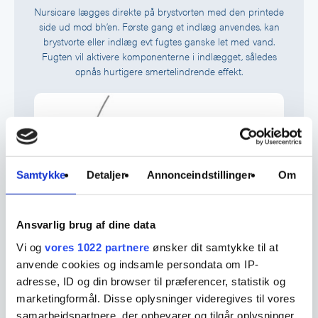
Nursicare lægges direkte på brystvorten med den printede
side ud mod bh’en. Første gang et indlæg anvendes, kan
brystvorte eller indlæg evt fugtes ganske let med vand.
Fugten vil aktivere komponenterne i indlægget, således
opnås hurtigere smertelindrende effekt.
Samtykke
Detaljer
Annonceindstillinger
Om
Ansvarlig brug af dine data
Det anbefales at tage Nursicare af begge bryster under
Vi og
vores 1022 partnere
ønsker dit samtykke til at
amning. Indlæggene placeres på en ren overflade med
anvende cookies og indsamle persondata om IP-
den printede side nedad.
adresse, ID og din browser til præferencer, statistik og
marketingformål. Disse oplysninger videregives til vores
samarbejdspartnere, der opbevarer og tilgår oplysninger