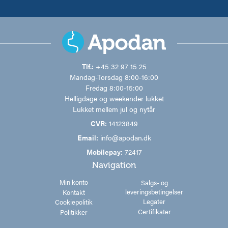
Tlf.:
+45 32 97 15 25
Mandag-Torsdag 8:00-16:00
Fredag 8:00-15:00
Helligdage og weekender lukket
Lukket mellem jul og nytår
CVR:
14123849
Email:
info@apodan.dk
Mobilepay:
72417
Navigation
Min konto
Salgs- og
leveringsbetingelser
Kontakt
Legater
Cookiepolitik
Certifikater
Politikker