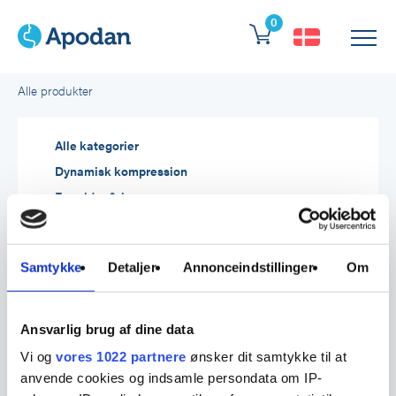
0
Forside
>
Produkter
>
Chlorhexidin
Alle produkter
Alle kategorier
Dynamisk kompression
Forældre & barn
Hudbeskyttelse
Hudpleje & vask
Samtykke
Detaljer
Annonceindstillinger
Om
Hygiejne & desinfektion
Sårbehandling
Sygepleje
Ansvarlig brug af dine data
Vi og
vores 1022 partnere
ønsker dit samtykke til at
Kan købes online
anvende cookies og indsamle persondata om IP-