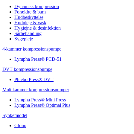
Dynamisk kompression
Forældre & barn
Hudbeskyttelse
Hudpleje & vask
Hygiejne & desinfektion
Sårbehandling
Sygepleje
4-kammer kompressionspumpe
Lympha Press® PCD-51
DVT kompressionspumpe
Phlebo Press® DVT
Multikammer kompressionspumper
Lympha Press® Mini Press
Lympha Press® Optimal Plus
Synkemiddel
Gloup