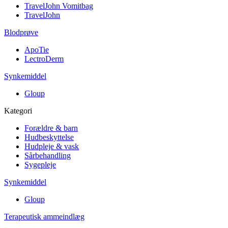
TravelJohn Vomitbag
TravelJohn
Blodprøve
ApoTie
LectroDerm
Synkemiddel
Gloup
Kategori
Forældre & barn
Hudbeskyttelse
Hudpleje & vask
Sårbehandling
Sygepleje
Synkemiddel
Gloup
Terapeutisk ammeindlæg