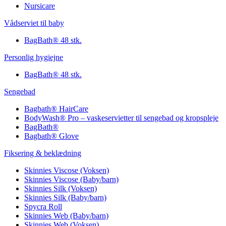
Nursicare
Vådserviet til baby
BagBath® 48 stk.
Personlig hygiejne
BagBath® 48 stk.
Sengebad
Bagbath® HairCare
BodyWash® Pro – vaskeservietter til sengebad og kropspleje
BagBath®
Bagbath® Glove
Fiksering & beklædning
Skinnies Viscose (Voksen)
Skinnies Viscose (Baby/barn)
Skinnies Silk (Voksen)
Skinnies Silk (Baby/barn)
Spycra Roll
Skinnies Web (Baby/barn)
Skinnies Web (Voksen)