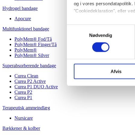
og i vores persondatapolitik. 
Hydrogel bandage
"Cookiedeklaration", eller ved
Apocure
Hvis du tillader det, vil vi og
Samtykkevalg
Multifunktionel bandage
Indsamle præcise oply
Nødvendig
PolyMem® Fod/Tå
Identificere din enhed
PolyMem® Finger/Tå
Dine valg anvendes på hele w
PolyMem®
PolyMem® Silver
Vi bruger cookies til at tilpas
Superabsorberende bandage
vores trafik. Vi deler også 
Afvis
Curea Clean
annonceringspartnere og anal
Curea P2 Active
dem, eller som de har indsaml
Curea P1 DUO Active
Curea P2
Curea P1
Terapeutisk ammeindlæg
Nursicare
Bækkener & kolber