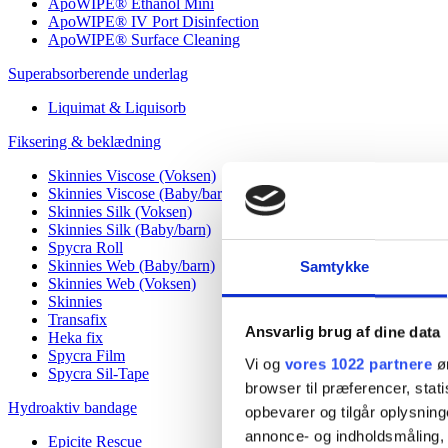
ApoWIPE® Ethanol Mini
ApoWIPE® IV Port Disinfection
ApoWIPE® Surface Cleaning
Superabsorberende underlag
Liquimat & Liquisorb
Fiksering & beklædning
Skinnies Viscose (Voksen)
Skinnies Viscose (Baby/barn)
Skinnies Silk (Voksen)
Skinnies Silk (Baby/barn)
Spycra Roll
Skinnies Web (Baby/barn)
Samtykke
Skinnies Web (Voksen)
Skinnies
Transafix
Ansvarlig brug af dine data
Heka fix
Spycra Film
Vi og
vores 1022 partnere
øn
Spycra Sil-Tape
browser til præferencer, stat
Hydroaktiv bandage
opbevarer og tilgår oplysning
annonce- og indholdsmåling,
Epicite Rescue