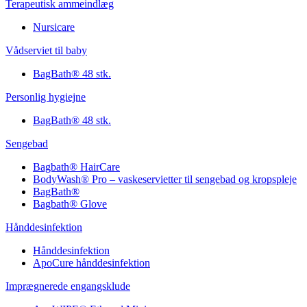
Terapeutisk ammeindlæg
Nursicare
Vådserviet til baby
BagBath® 48 stk.
Personlig hygiejne
BagBath® 48 stk.
Sengebad
Bagbath® HairCare
BodyWash® Pro – vaskeservietter til sengebad og kropspleje
BagBath®
Bagbath® Glove
Hånddesinfektion
Hånddesinfektion
ApoCure hånddesinfektion
Imprægnerede engangsklude