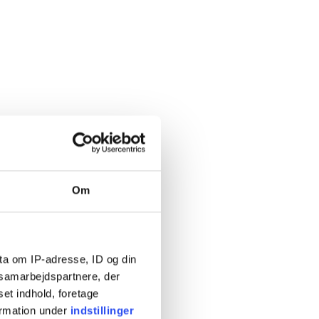
Om
ta om IP-adresse, ID og din
s samarbejdspartnere, der
set indhold, foretage
ormation under
indstillinger