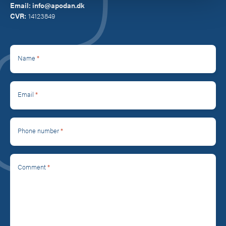
Email:
info@apodan.dk
CVR:
14123849
*
Name
*
Email
*
Phone number
*
Comment