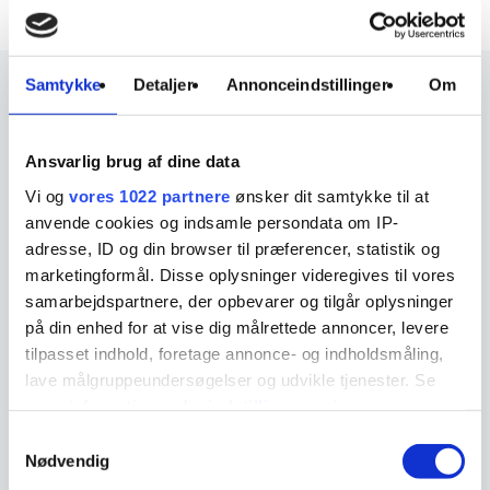
Samtykke
Detaljer
Annonceindstillinger
Om
Why
Ansvarlig brug af dine data
The Curea P2 wound dressing possesses the optimum
Vi og
vores 1022 partnere
ønsker dit samtykke til at
absorption capacity for the granulation phase, as well as a
anvende cookies og indsamle persondata om IP-
three-dimensional wound side surface with special
adresse, ID og din browser til præferencer, statistik og
capillary structures which prevent adhesion to the wound.
marketingformål. Disse oplysninger videregives til vores
samarbejdspartnere, der opbevarer og tilgår oplysninger
på din enhed for at vise dig målrettede annoncer, levere
tilpasset indhold, foretage annonce- og indholdsmåling,
lave målgruppeundersøgelser og udvikle tjenester. Se
mere information under
indstillinger
og i vores
persondatapolitik. Du kan altid trække dit samtykke
Samtykkevalg
tilbage eller ændre indstillinger fra vores
Nødvendig
"Cookiedeklaration", eller ved at trykke på "Privacy