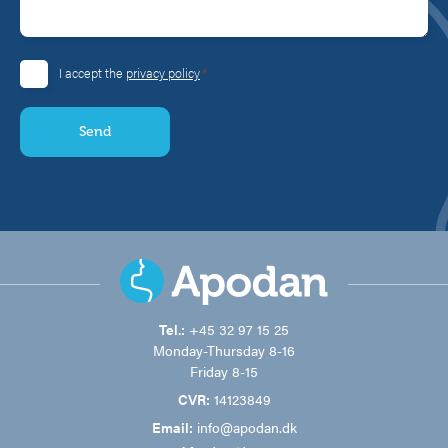
*
I accept the
privacy policy
Consent
*
Tel.:
+45 32 97 15 25
Monday-Thursday 8-16
Friday 8-15
CVR:
14123849
Email:
info@apodan.dk