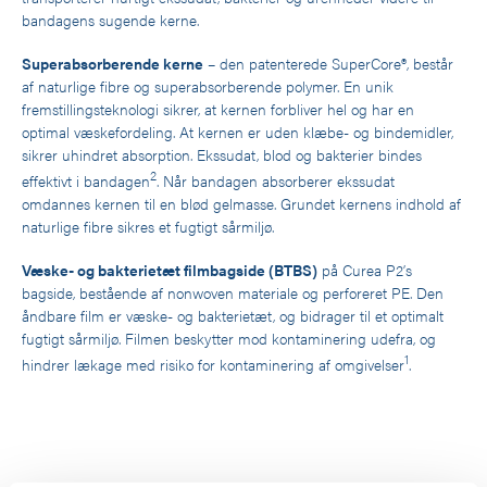
bandagens sugende kerne.
Superabsorberende kerne
– den patenterede SuperCore®, består
af naturlige fibre og superabsorberende polymer. En unik
fremstillingsteknologi sikrer, at kernen forbliver hel og har en
optimal væskefordeling. At kernen er uden klæbe- og bindemidler,
sikrer uhindret absorption. Ekssudat, blod og bakterier bindes
2
effektivt i bandagen
. Når bandagen absorberer ekssudat
omdannes kernen til en blød gelmasse. Grundet kernens indhold af
naturlige fibre sikres et fugtigt sårmiljø.
Væske- og bakterietæt filmbagside (BTBS)
på Curea P2’s
bagside, bestående af nonwoven materiale og perforeret PE. Den
åndbare film er væske- og bakterietæt, og bidrager til et optimalt
fugtigt sårmiljø. Filmen beskytter mod kontaminering udefra, og
1
hindrer lækage med risiko for kontaminering af omgivelser
.