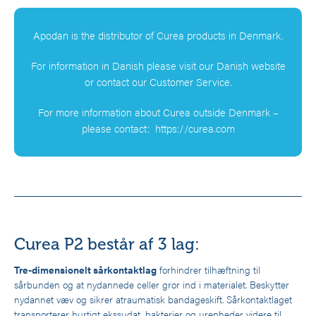
Apodan is the distributor of Curea products in Denmark.
For information in Danish please visit our Danish website
or contact our Customer Service.
For more information about Curea outside Denmark –
please contact:
https://curea.com
Curea P2 består af 3 lag:
Tre-dimensionelt sårkontaktlag
forhindrer tilhæftning til
sårbunden og at nydannede celler gror ind i materialet. Beskytter
nydannet væv og sikrer atraumatisk bandageskift. Sårkontaktlaget
transporterer hurtigt ekssudat, bakterier og urenheder videre til