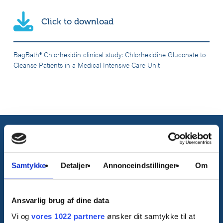
Click to download
BagBath® Chlorhexidin clinical study: Chlorhexidine Gluconate to
Cleanse Patients in a Medical Intensive Care Unit
Do you have questions?
Contact us today
Samtykke
Detaljer
Annonceindstillinger
Om
You are always welcome to contact Apodan A/S by calling or writing
to us on the contact information below. Our customer service is
ready to help.
Ansvarlig brug af dine data
Vi og
vores 1022 partnere
ønsker dit samtykke til at
Tlf.:
+45 32 97 15 25