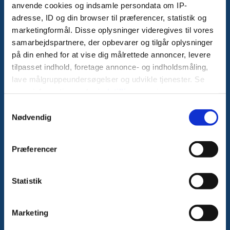
anvende cookies og indsamle persondata om IP-
Monday-Thursday 8-16
adresse, ID og din browser til præferencer, statistik og
Friday 8-15
marketingformål. Disse oplysninger videregives til vores
Email:
info@apodan.dk
samarbejdspartnere, der opbevarer og tilgår oplysninger
CVR:
14123849
på din enhed for at vise dig målrettede annoncer, levere
tilpasset indhold, foretage annonce- og indholdsmåling,
lave målgruppeundersøgelser og udvikle tjenester. Se
*
Name
mere information under
indstillinger
og i vores
persondatapolitik. Du kan altid trække dit samtykke
Samtykkevalg
tilbage eller ændre indstillinger fra vores
Nødvendig
*
Email
"Cookiedeklaration", eller ved at trykke på "Privacy
trigger" ikonet.
Præferencer
*
Phone number
Hvis du tillader det, vil vi også gerne:
Indsamle præcise oplysninger om din placering, der
Statistik
kan være nøjagtig inden for få meter
Identificere din enhed baseret på en scanning af
*
Comment
Marketing
dens unikke karakteristika (fingerprinting)
Dine valg anvendes på hele websitet.