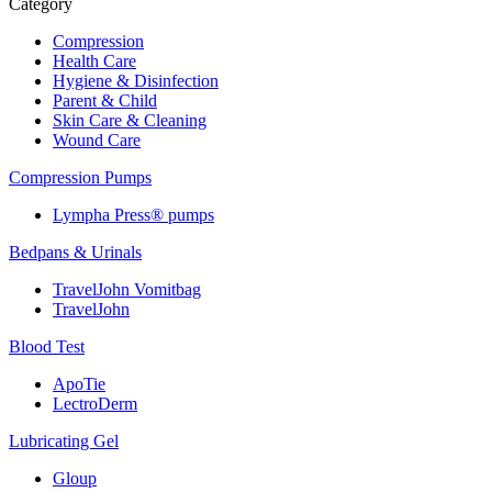
Category
Compression
Health Care
Hygiene & Disinfection
Parent & Child
Skin Care & Cleaning
Wound Care
Compression Pumps
Lympha Press® pumps
Bedpans & Urinals
TravelJohn Vomitbag
TravelJohn
Blood Test
ApoTie
LectroDerm
Lubricating Gel
Gloup