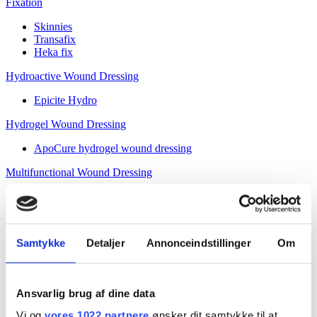
Fixation
Skinnies
Transafix
Heka fix
Hydroactive Wound Dressing
Epicite Hydro
Hydrogel Wound Dressing
ApoCure hydrogel wound dressing
Multifunctional Wound Dressing
PolyMem®
Skin Protection
Samtykke
Detaljer
Annonceindstillinger
Om
Spycra Protect
Superabsorbent Wound Dressing
Curea Clean
Ansvarlig brug af dine data
Curea P2
Vi og
vores 1022 partnere
ønsker dit samtykke til at