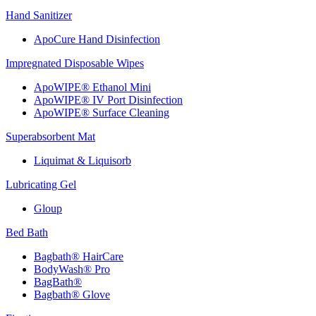
Hand Sanitizer
ApoCure Hand Disinfection
Impregnated Disposable Wipes
ApoWIPE® Ethanol Mini
ApoWIPE® IV Port Disinfection
ApoWIPE® Surface Cleaning
Superabsorbent Mat
Liquimat & Liquisorb
Lubricating Gel
Gloup
Bed Bath
Bagbath® HairCare
BodyWash® Pro
BagBath®
Bagbath® Glove